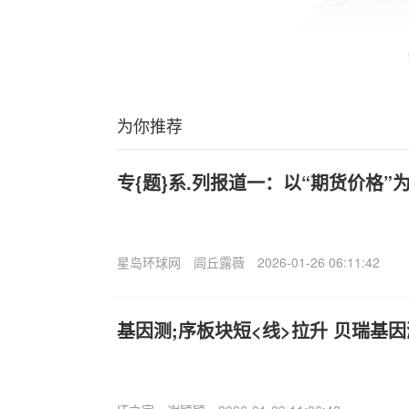
为你推荐
专{题}系.列报道一：以“期货价格
星岛环球网
闾丘露薇
2026-01-26 06:11:42
基因测;序板块短<线>拉升 贝瑞基