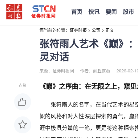
首页
快讯
要闻
股市
您当前的位置：
证券时报
>
公司
>
正文
张符雨人艺术《巅》：
灵对话
来源：证券时报网
作者：闾丘露薇
2026-02-1
《巅》之序曲：在无限之上，窥见
点赞
张符雨人的名字，在当代艺术的星
帜的风格和对人性深层探索的勇气，赢
涯中极具分量的一笔，更是将这种探索推