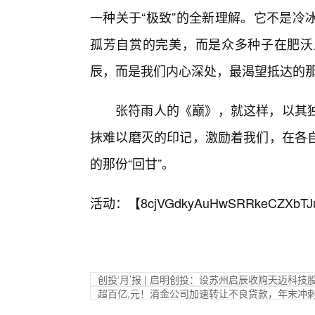
一种关于“极致”的全新理解。它不是冷
孤芳自赏的完美，而是众多种子在肥沃
辰，而是我们内心深处，最渴望抵达的
张符雨人的《巅》，就这样，以其
抹难以磨灭的印记，激励着我们，在各
的那份“回甘”。
活动：【
8cjVGdkyAuHwSRRkeCZXbTJ
创投‘月’报 | 启明创投：设苏州启辰收购天迈科
超百亿,元！消金公司加速转让不良贷款，年末冲刺